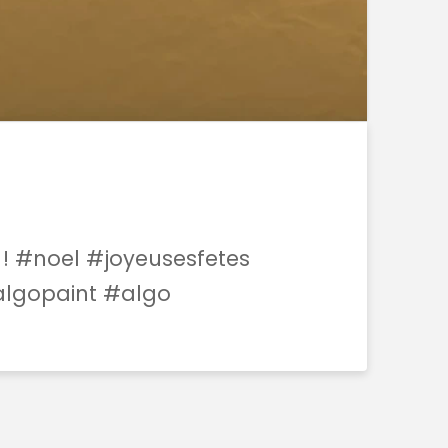
! #noel #joyeusesfetes
algopaint #algo