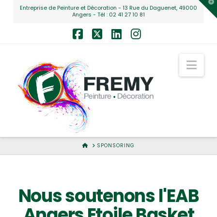
T
Entreprise de Peinture et Décoration - 13 Rue du Daguenet, 49000
t
Angers - Tél : 02 41 27 10 81
W
Facebook
X
LinkedIn
Instagram
Nav
HOME
SPONSORING
Nous soutenons l'EAB
Angers Etoile Basket