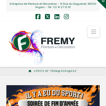
T
Entreprise de Peinture et Décoration - 13 Rue du Daguenet, 49000
t
Angers - Tél : 02 41 27 10 81
W
Facebook
X
LinkedIn
Instagram
Nav
HOME
POSTS BY “FREM@2000@E24”